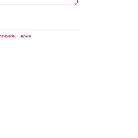
ся домены
·
Прокси