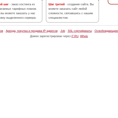
ой шаг
- заказ хостинга из
Шаг третий
- создание сайта. Вы
агаемых тарифных планов.
можете заказать сайт любой
 вы можете заказать у нас
сложности, связавшись с нашим
овку выделенного сервера.
специалистом.
ов
·
Аренда, покупка и продажа IP-адресов
·
Job
·
SSL-сертификаты
·
Освобождающие
Домен зарегистрирован через
i7.RU
.
Whois