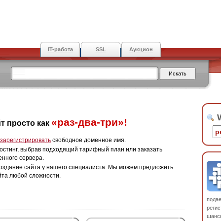
IT-работа
SSL
Аукцион
W
«раз-два-три»!
т просто как
зарегистрировать
свободное доменное имя.
остинг, выбрав подходящий тарифный план или заказать
енного сервера.
оздание сайта у нашего специалиста. Мы можем предложить
йта любой сложности.
пода
регис
шанс