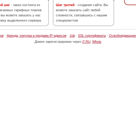
ой шаг
- заказ хостинга из
Шаг третий
- создание сайта. Вы
агаемых тарифных планов.
можете заказать сайт любой
 вы можете заказать у нас
сложности, связавшись с нашим
овку выделенного сервера.
специалистом.
ов
·
Аренда, покупка и продажа IP-адресов
·
Job
·
SSL-сертификаты
·
Освобождающие
Домен зарегистрирован через
i7.RU
.
Whois