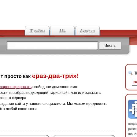
IT-работа
SSL
Аукцион
W
«раз-два-три»!
т просто как
зарегистрировать
свободное доменное имя.
остинг, выбрав подходящий тарифный план или заказать
енного сервера.
оздание сайта у нашего специалиста. Мы можем предложить
йта любой сложности.
пода
регис
шанс