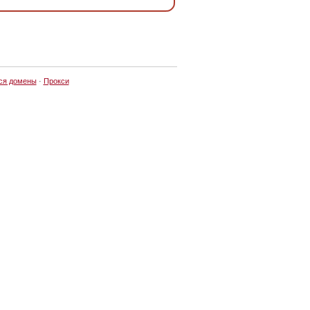
ся домены
·
Прокси