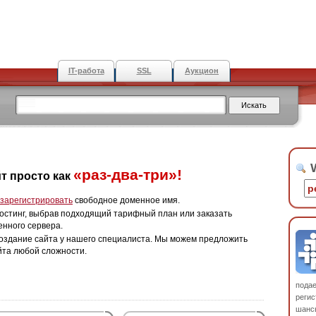
IT-работа
SSL
Аукцион
W
«раз-два-три»!
т просто как
зарегистрировать
свободное доменное имя.
остинг, выбрав подходящий тарифный план или заказать
енного сервера.
оздание сайта у нашего специалиста. Мы можем предложить
йта любой сложности.
пода
регис
шанс