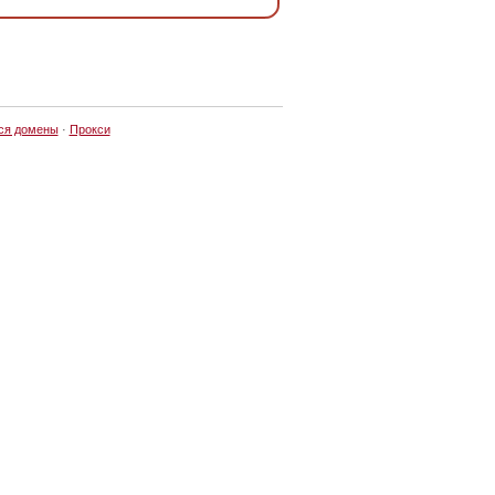
ся домены
·
Прокси