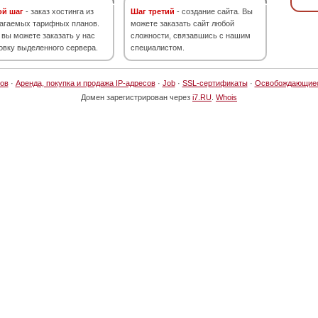
ой шаг
- заказ хостинга из
Шаг третий
- создание сайта. Вы
агаемых тарифных планов.
можете заказать сайт любой
 вы можете заказать у нас
сложности, связавшись с нашим
овку выделенного сервера.
специалистом.
ов
·
Аренда, покупка и продажа IP-адресов
·
Job
·
SSL-сертификаты
·
Освобождающие
Домен зарегистрирован через
i7.RU
.
Whois