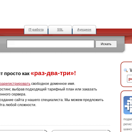
IT-работа
SSL
Аукцион
W
«раз-два-три»!
т просто как
зарегистрировать
свободное доменное имя.
остинг, выбрав подходящий тарифный план или заказать
енного сервера.
оздание сайта у нашего специалиста. Мы можем предложить
йта любой сложности.
пода
регис
шанс