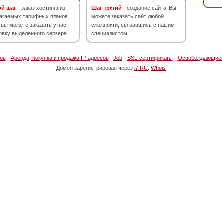
ой шаг
- заказ хостинга из
Шаг третий
- создание сайта. Вы
агаемых тарифных планов.
можете заказать сайт любой
 вы можете заказать у нас
сложности, связавшись с нашим
овку выделенного сервера.
специалистом.
ов
·
Аренда, покупка и продажа IP-адресов
·
Job
·
SSL-сертификаты
·
Освобождающие
Домен зарегистрирован через
i7.RU
.
Whois