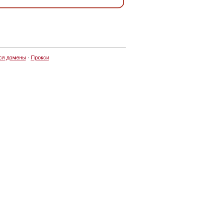
ся домены
·
Прокси