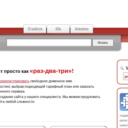
IT-работа
SSL
Аукцион
W
«раз-два-три»!
т просто как
зарегистрировать
свободное доменное имя.
остинг, выбрав подходящий тарифный план или заказать
енного сервера.
оздание сайта у нашего специалиста. Мы можем предложить
йта любой сложности.
пода
регис
шанс