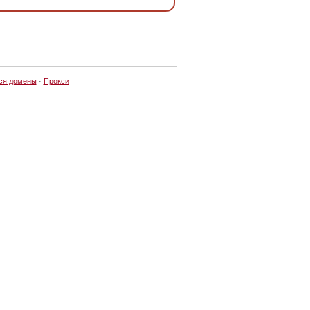
ся домены
·
Прокси