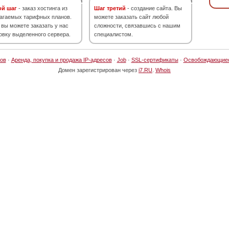
ой шаг
- заказ хостинга из
Шаг третий
- создание сайта. Вы
агаемых тарифных планов.
можете заказать сайт любой
 вы можете заказать у нас
сложности, связавшись с нашим
овку выделенного сервера.
специалистом.
ов
·
Аренда, покупка и продажа IP-адресов
·
Job
·
SSL-сертификаты
·
Освобождающие
Домен зарегистрирован через
i7.RU
.
Whois