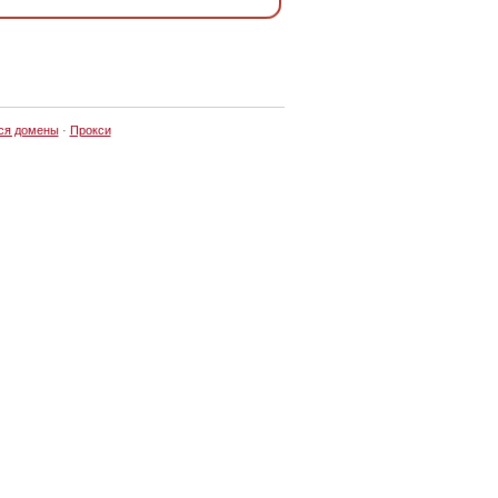
ся домены
·
Прокси