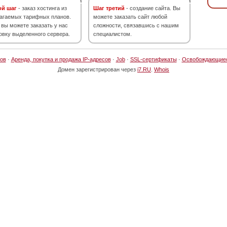
ой шаг
- заказ хостинга из
Шаг третий
- создание сайта. Вы
агаемых тарифных планов.
можете заказать сайт любой
 вы можете заказать у нас
сложности, связавшись с нашим
овку выделенного сервера.
специалистом.
ов
·
Аренда, покупка и продажа IP-адресов
·
Job
·
SSL-сертификаты
·
Освобождающие
Домен зарегистрирован через
i7.RU
.
Whois