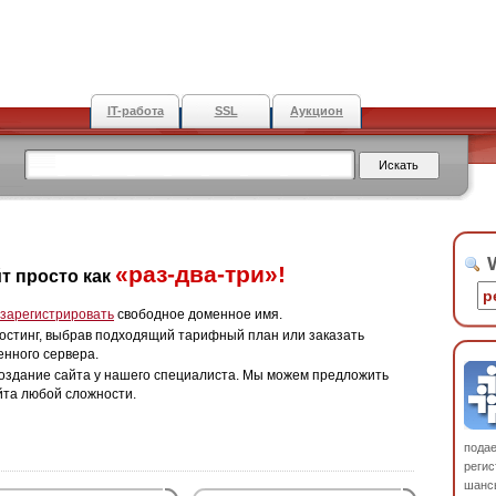
IT-работа
SSL
Аукцион
W
«раз-два-три»!
т просто как
зарегистрировать
свободное доменное имя.
остинг, выбрав подходящий тарифный план или заказать
енного сервера.
оздание сайта у нашего специалиста. Мы можем предложить
йта любой сложности.
пода
регис
шанс