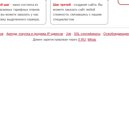
ой шаг
- заказ хостинга из
Шаг третий
- создание сайта. Вы
агаемых тарифных планов.
можете заказать сайт любой
 вы можете заказать у нас
сложности, связавшись с нашим
овку выделенного сервера.
специалистом.
ов
·
Аренда, покупка и продажа IP-адресов
·
Job
·
SSL-сертификаты
·
Освобождающие
Домен зарегистрирован через
i7.RU
.
Whois