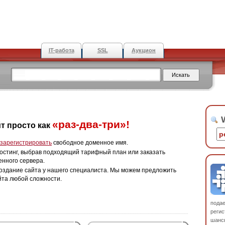
IT-работа
SSL
Аукцион
W
«раз-два-три»!
т просто как
зарегистрировать
свободное доменное имя.
остинг, выбрав подходящий тарифный план или заказать
енного сервера.
оздание сайта у нашего специалиста. Мы можем предложить
йта любой сложности.
пода
регис
шанс