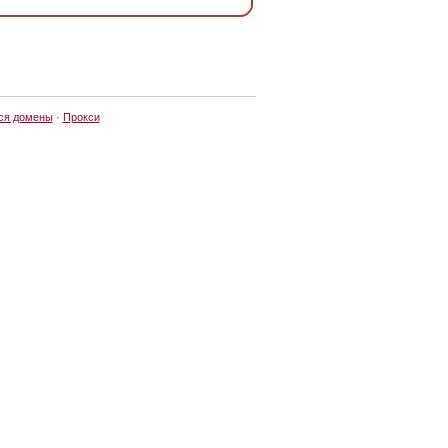
ся домены
·
Прокси