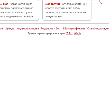
ой шаг
- заказ хостинга из
Шаг третий
- создание сайта. Вы
агаемых тарифных планов.
можете заказать сайт любой
 вы можете заказать у нас
сложности, связавшись с нашим
овку выделенного сервера.
специалистом.
ов
·
Аренда, покупка и продажа IP-адресов
·
Job
·
SSL-сертификаты
·
Освобождающие
Домен зарегистрирован через
i7.RU
.
Whois