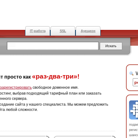
IT-работа
SSL
Аукцион
W
«раз-два-три»!
т просто как
зарегистрировать
свободное доменное имя.
остинг, выбрав подходящий тарифный план или заказать
енного сервера.
оздание сайта у нашего специалиста. Мы можем предложить
йта любой сложности.
пода
регис
шанс