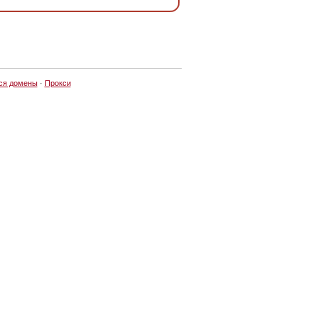
ся домены
·
Прокси